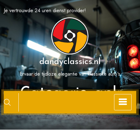
Spring
Je vertrouwde 24 uren dienst provider!
naar
de
inhoud
dandyclassics.nl
Ervaar de tijdloze elegantie van klassieke auto's
Categorie:
apk