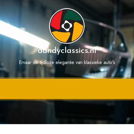
dandyclassics.nl
Ervaar de tijdloze elegantie van klassieke auto's
Categorie:
bmw moto