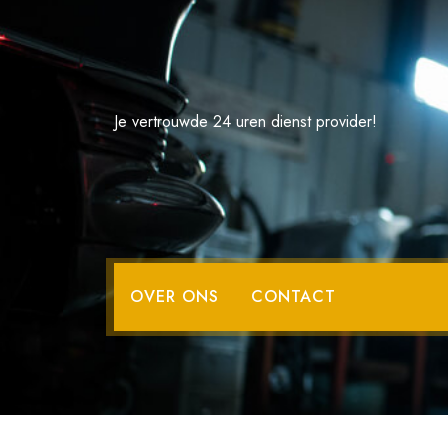
Spring
naar
de
inhoud
Je vertrouwde 24 uren dienst provider!
OVER ONS
CONTACT