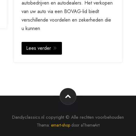
autobedrijven en autodealers. Het verkopen
van uw auto via een BOVAG-lid biedt
verschillende voordelen en zekerheden die
u kunnen
Lees verder
Dandyclassics.nl copyright © Alle rechten voorbehouden
Thema:
emart-shop
door aThemeArt