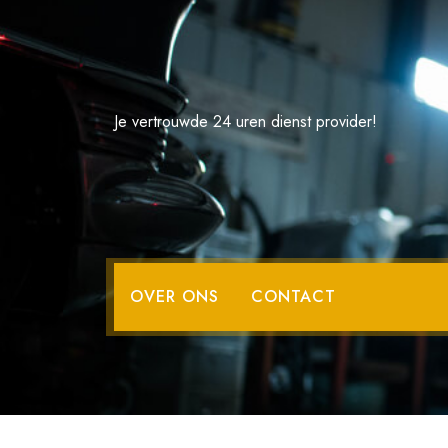
Spring
naar
de
inhoud
Je vertrouwde 24 uren dienst provider!
OVER ONS
CONTACT