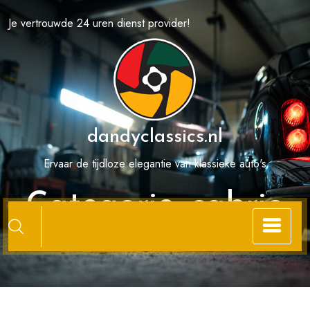
Spring
Je vertrouwde 24 uren dienst provider!
naar
de
inhoud
dandyclassics.nl
Ervaar de tijdloze elegantie van klassieke auto's
Categorie:
cabrio