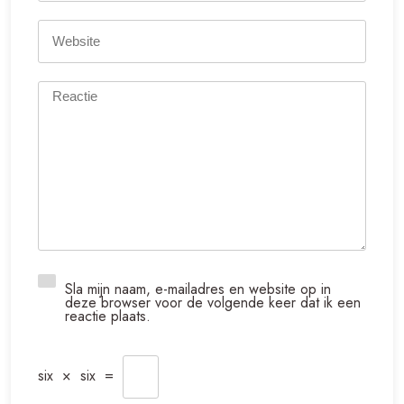
Sla mijn naam, e-mailadres en website op in
deze browser voor de volgende keer dat ik een
reactie plaats.
six
×
six
=