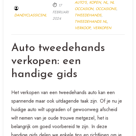
AUTO'S
,
KOPEN
,
NL
,
NL
17
OCCASION
,
OCCASIONS
,
FEBRUARI
DANDYCLASSICSNL
TWEEDEHANDS
,
2024
TWEEDEHANDS NL
,
VERKOOP
,
VERKOPEN
Auto tweedehands
verkopen: een
handige gids
Het verkopen van een tweedehands auto kan een
spannende maar ook uitdagende taak zijn. Of je nu je
huidige auto wilt upgraden of gewoonweg afscheid
wilt nemen van je oude trouwe metgezel, het is
belangrijk om goed voorbereid te zijn. In deze
handige gids delen we enkele tips en richtlijnen om je