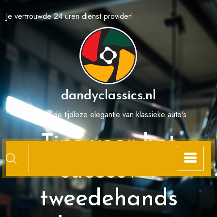
Spring
Je vertrouwde 24 uren dienst provider!
naar
de
inhoud
dandyclassics.nl
Ervaar de tijdloze elegantie van klassieke auto's
Tips voor het
succesvol
tweedehands