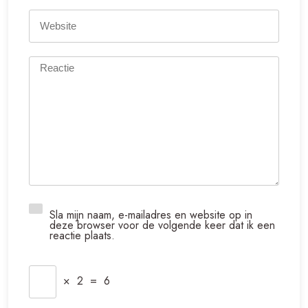
Sla mijn naam, e-mailadres en website op in
deze browser voor de volgende keer dat ik een
reactie plaats.
×
2
=
6