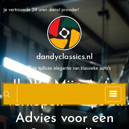
Spring
Je vertrouwde 24 uren dienst provider!
naar
de
inhoud
dandyclassics.nl
Ervaar de tijdloze elegantie van klassieke auto's
Ik Wil Mijn Auto
Verkopen – Tips en
Advies voor een