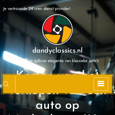
Spring
Je vertrouwde 24 uren dienst provider!
naar
de
inhoud
dandyclassics.nl
Ervaar de tijdloze elegantie van klassieke auto's
Kosten van het
verkopen van een
auto op