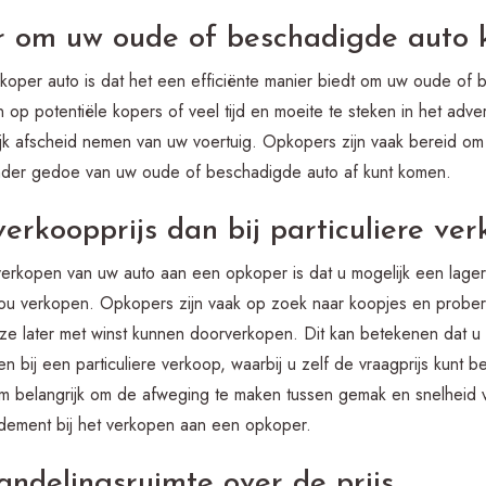
r om uw oude of beschadigde auto k
oper auto is dat het een efficiënte manier biedt om uw oude of b
 op potentiële kopers of veel tijd en moeite te steken in het adve
k afscheid nemen van uw voertuig. Opkopers zijn vaak bereid om au
nder gedoe van uw oude of beschadigde auto af kunt komen.
erkoopprijs dan bij particuliere ve
verkopen van uw auto aan een opkoper is dat u mogelijk een lager
 zou verkopen. Opkopers zijn vaak op zoek naar koopjes en probe
eze later met winst kunnen doorverkopen. Dit kan betekenen dat u
en bij een particuliere verkoop, waarbij u zelf de vraagprijs kunt
om belangrijk om de afweging te maken tussen gemak en snelheid 
endement bij het verkopen aan een opkoper.
ndelingsruimte over de prijs