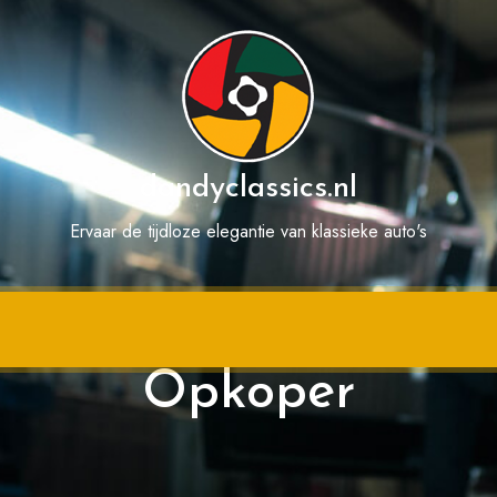
dandyclassics.nl
Ervaar de tijdloze elegantie van klassieke auto's
l en Eenvoudig Uw 
Opkoper