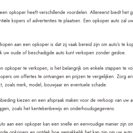
en opkoper heeft verschillende voordelen. Allereerst biedt het g
tiële kopers of advertenties te plaatsen. Een opkoper auto zal u
kopen aan een opkoper is dat zij vaak bereid zijn om auto’s te ko
ook uw oude of beschadigde auto kunt verkopen zonder gedoe.
en opkoper te verkopen, is het belangrijk om enkele stappen te vo
pers om offertes te ontvangen en prijzen te vergelijken. Zorg erv
ekt, zoals merk, model, bouwjaar en eventuele schade.
bieding kiezen en een afspraak maken voor de verkoop van uw au
ggen, zoals het kentekenbewijs en onderhoudsgegevens.
uto aan een opkoper kan een snelle en eenvoudige manier zijn om
ende opkopers en ontdek hoe gemakkelijk het kan zijn om uw auto