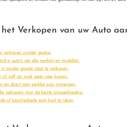
 het Verkopen van uw Auto aa
uto verkopen zonder gedoe.
rd in auto’s van alle merken en modellen.
 in minder goede staat te verkopen.
n of zelf op zoek gaan naar kopers.
o en direct een eerlijke prijs ontvangen.
nde opkopers voor de beste prijsaanbieding.
de of beschadigde auto kwijt te raken.