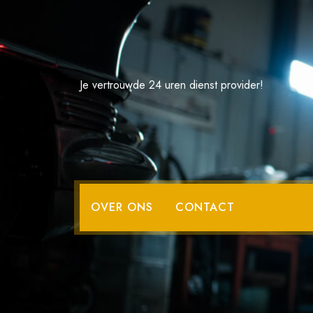
Spring
naar
de
inhoud
Je vertrouwde 24 uren dienst provider!
Verkoop Sne
OVER ONS
CONTACT