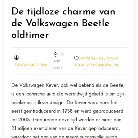
De tijdloze charme van
de Volkswagen Beetle
oldtimer
22
AUTO
,
BEETLE
,
KEVER
,
MEI
DANDYCLASSICSNL
KOOP
,
VOLKSWAGEN
,
VW
2023
De Volkswagen Kever, ook wel bekend als de Beetle,
is een iconische auto die wereldwijd geliefd is om zijn
unieke en tijdloze design. De Kever werd voor het
eerst geïntroduceerd in 1938 en werd geproduceerd
tot 2003. Gedurende deze tijd werden er meer dan
21 miljoen exemplaren van de Kever geproduceerd,
waardoor het een van de meest succesvolle auto’s