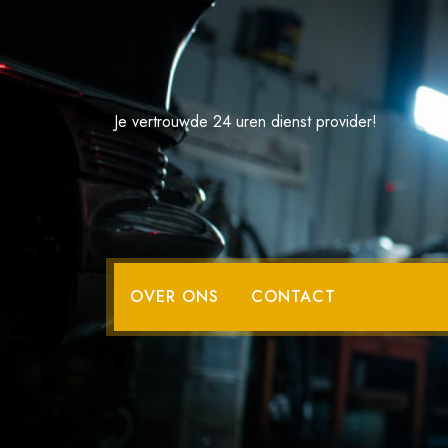
Spring
naar
de
inhoud
Je vertrouwde 24 uren dienst provider!
Wij kopen uw
OVER ONS
CONTACT