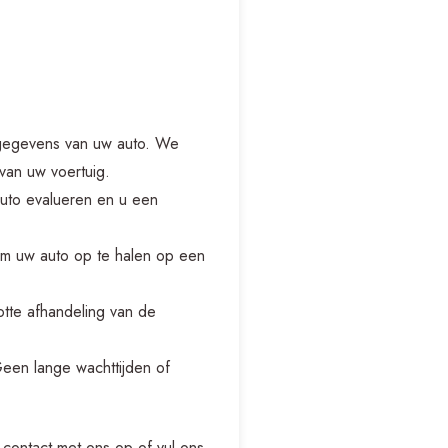
 gegevens van uw auto. We
van uw voertuig.
uto evalueren en u een
om uw auto op te halen op een
tte afhandeling van de
Geen lange wachttijden of
contact met ons op of vul ons