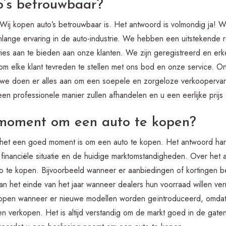
o’s betrouwbaar?
Wij kopen auto’s betrouwbaar is. Het antwoord is volmondig ja! Wi
nlange ervaring in de auto-industrie. We hebben een uitstekende
cties aan te bieden aan onze klanten. We zijn geregistreerd en erk
om elke klant tevreden te stellen met ons bod en onze service. O
we doen er alles aan om een soepele en zorgeloze verkoopervari
en professionele manier zullen afhandelen en u een eerlijke prijs 
 moment om een auto te kopen?
 het een goed moment is om een auto te kopen. Het antwoord hang
 financiële situatie en de huidige marktomstandigheden. Over het 
te kopen. Bijvoorbeeld wanneer er aanbiedingen of kortingen besc
an het einde van het jaar wanneer dealers hun voorraad willen ve
 kopen wanneer er nieuwe modellen worden geïntroduceerd, omda
llen verkopen. Het is altijd verstandig om de markt goed in de gat