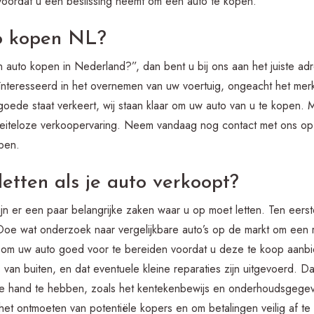
s voordat u een beslissing neemt om een auto te kopen.
to kopen NL?
jn auto kopen in Nederland?”, dan bent u bij ons aan het juiste adr
eïnteresseerd in het overnemen van uw voertuig, ongeacht het mer
goede staat verkeert, wij staan klaar om uw auto van u te kopen.
eiteloze verkoopervaring. Neem vandaag nog contact met ons op 
pen.
etten als je auto verkoopt?
jn er een paar belangrijke zaken waar u op moet letten. Ten eerste
Doe wat onderzoek naar vergelijkbare auto’s op de markt om een re
ijk om uw auto goed voor te bereiden voordat u deze te koop aanbi
 van buiten, en dat eventuele kleine reparaties zijn uitgevoerd. Da
e hand te hebben, zoals het kentekenbewijs en onderhoudsgegevens
j het ontmoeten van potentiële kopers en om betalingen veilig af te