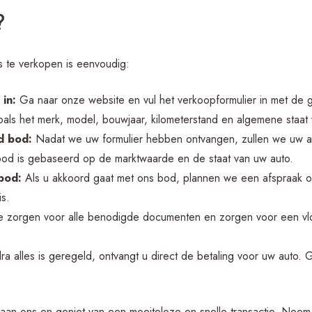
?
 te verkopen is eenvoudig:
 in:
Ga naar onze website en vul het verkoopformulier in met de
als het merk, model, bouwjaar, kilometerstand en algemene staat 
d bod:
Nadat we uw formulier hebben ontvangen, zullen we uw a
t bod is gebaseerd op de marktwaarde en de staat van uw auto.
bod:
Als u akkoord gaat met ons bod, plannen we een afspraak 
is.
zorgen voor alle benodigde documenten en zorgen voor een vlo
a alles is geregeld, ontvangt u direct de betaling voor uw auto. 
an ons en geniet van een moeiteloze en snelle transactie. Neem 