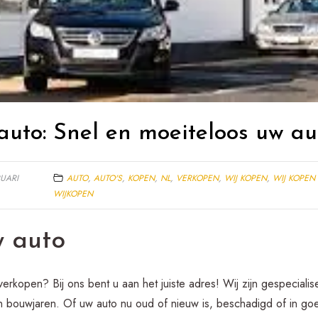
auto: Snel en moeiteloos uw a
RUARI
AUTO
,
AUTO'S
,
KOPEN
,
NL
,
VERKOPEN
,
WIJ KOPEN
,
WIJ KOPEN
WIJKOPEN
w auto
erkopen? Bij ons bent u aan het juiste adres! Wij zijn gespecialis
n bouwjaren. Of uw auto nu oud of nieuw is, beschadigd of in goed