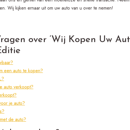
nen. Wij kijken ernaar uit om uw auto van u over te nemen!
Vragen over ‘Wij Kopen Uw Aut
ditie
uwbaar?
m een auto te kopen?
L?
je auto verkoopt?
verkoopt?
voor je auto?
’s?
 met de auto?