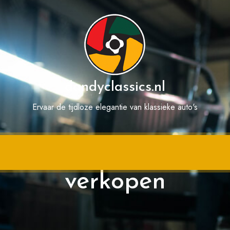
dandyclassics.nl
Ervaar de tijdloze elegantie van klassieke auto's
 auto: Snel en moeit
verkopen