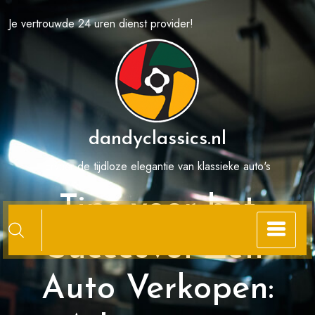
Spring
Je vertrouwde 24 uren dienst provider!
naar
de
inhoud
dandyclassics.nl
Ervaar de tijdloze elegantie van klassieke auto's
Tips voor het
Succesvol Zelf
Auto Verkopen: