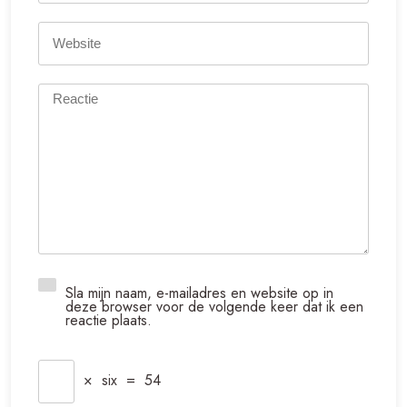
Sla mijn naam, e-mailadres en website op in
deze browser voor de volgende keer dat ik een
reactie plaats.
×
six
=
54