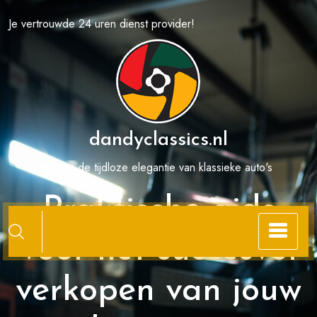
Spring
Je vertrouwde 24 uren dienst provider!
naar
de
inhoud
dandyclassics.nl
Ervaar de tijdloze elegantie van klassieke auto's
Praktische gids
voor het succesvol
verkopen van jouw