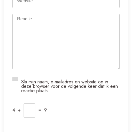
Sla mijn naam, e-mailadres en website op in
deze browser voor de volgende keer dat ik een
reactie plaats.
4
+
=
9