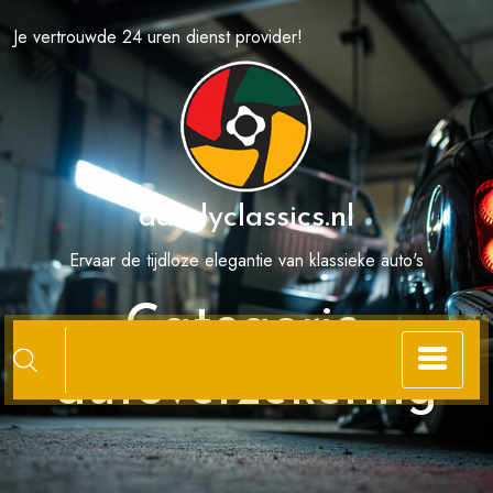
Spring
Je vertrouwde 24 uren dienst provider!
naar
de
inhoud
dandyclassics.nl
Ervaar de tijdloze elegantie van klassieke auto's
Categorie:
autoverzekering