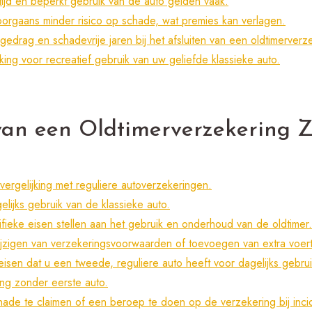
ftijd en beperkt gebruik van de auto gelden vaak.
oorgaans minder risico op schade, wat premies kan verlagen.
jgedrag en schadevrije jaren bij het afsluiten van een oldtimerverz
ing voor recreatief gebruik van uw geliefde klassieke auto.
an een Oldtimerverzekering Z
vergelijking met reguliere autoverzekeringen.
lijks gebruik van de klassieke auto.
fieke eisen stellen aan het gebruik en onderhoud van de oldtimer.
t wijzigen van verzekeringsvoorwaarden of toevoegen van extra voer
isen dat u een tweede, reguliere auto heeft voor dagelijks gebru
ing zonder eerste auto.
chade te claimen of een beroep te doen op de verzekering bij inc