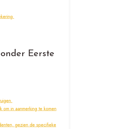
ekering.
onder Eerste
tuigen.
ik om in aanmerking te komen
identen, gezien de specifieke