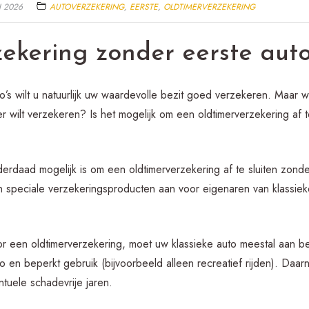
I 2026
AUTOVERZEKERING
,
EERSTE
,
OLDTIMERVERZEKERING
ekering zonder eerste aut
to’s wilt u natuurlijk uw waardevolle bezit goed verzekeren. Maar 
er wilt verzekeren? Is het mogelijk om een oldtimerverzekering af 
erdaad mogelijk is om een oldtimerverzekering af te sluiten zonde
n speciale verzekeringsproducten aan voor eigenaren van klassieke
 een oldtimerverzekering, moet uw klassieke auto meestal aan bep
to en beperkt gebruik (bijvoorbeeld alleen recreatief rijden). Daar
ntuele schadevrije jaren.