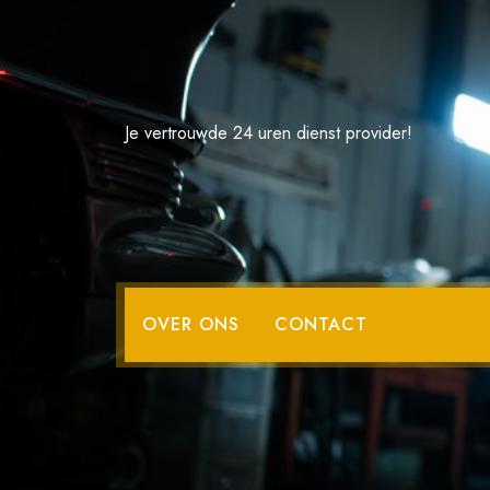
Spring
naar
de
inhoud
Je vertrouwde 24 uren dienst provider!
Oldtimerverzek
OVER ONS
CONTACT