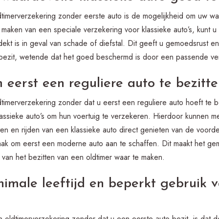
timerverzekering zonder eerste auto is de mogelijkheid om uw wa
 maken van een speciale verzekering voor klassieke auto’s, kunt u
dekt is in geval van schade of diefstal. Dit geeft u gemoedsrust e
 bezit, wetende dat het goed beschermd is door een passende ve
 eerst een reguliere auto te bezitte
imerverzekering zonder dat u eerst een reguliere auto hoeft te be
klassieke auto’s om hun voertuig te verzekeren. Hierdoor kunnen m
tten en rijden van een klassieke auto direct genieten van de voo
k om eerst een moderne auto aan te schaffen. Dit maakt het gema
van het bezitten van een oldtimer waar te maken.
inimale leeftijd en beperkt gebruik 
 oldtimerverzekering zonder dat u een eerste auto bezit, is dat de