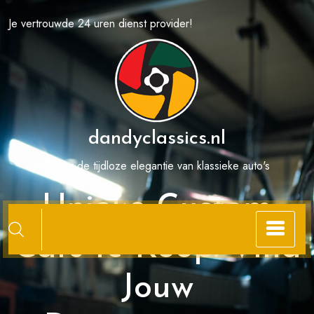
Spring
Je vertrouwde 24 uren dienst provider!
naar
de
inhoud
dandyclassics.nl
Ervaar de tijdloze elegantie van klassieke auto's
Unieke Custom
Cars te Koop: Vind
Jouw