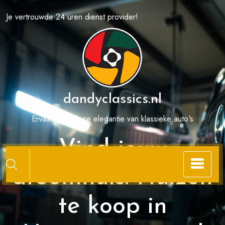
Spring
Je vertrouwde 24 uren dienst provider!
naar
de
inhoud
dandyclassics.nl
Ervaar de tijdloze elegantie van klassieke auto's
Vind jouw
droomhuis: Huizen
te koop in