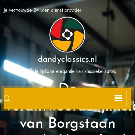
Spring
Je vertrouwde 24 uren dienst provider!
naar
de
inhoud
dandyclassics.nl
Ervaar de tijdloze elegantie van klassieke auto's
De
Verantwoordelijkhei
van Borgstaan