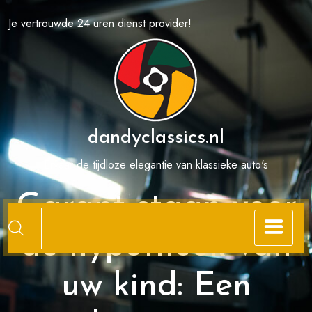
Spring
Je vertrouwde 24 uren dienst provider!
naar
de
inhoud
dandyclassics.nl
Ervaar de tijdloze elegantie van klassieke auto's
Garant staan voor
de hypotheek van
uw kind: Een