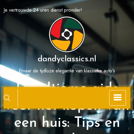
Spring
Je vertrouwde 24 uren dienst provider!
naar
de
inhoud
dandyclassics.nl
Ervaar de tijdloze elegantie van klassieke auto's
De ultieme gids
voor het kopen van
een huis: Tips en