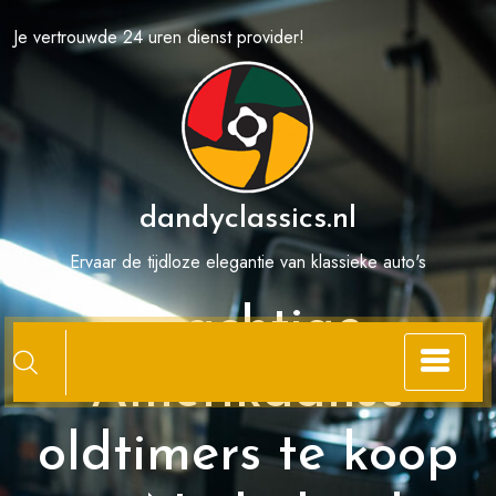
Spring
Je vertrouwde 24 uren dienst provider!
naar
de
inhoud
dandyclassics.nl
Ervaar de tijdloze elegantie van klassieke auto's
Prachtige
Amerikaanse
oldtimers te koop