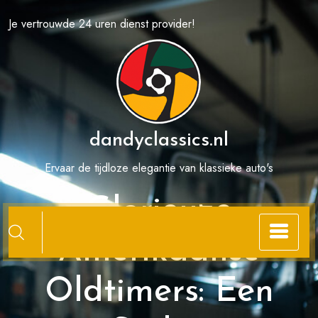
Spring
Je vertrouwde 24 uren dienst provider!
naar
de
inhoud
dandyclassics.nl
Ervaar de tijdloze elegantie van klassieke auto's
Glorieuze
Amerikaanse
Oldtimers: Een