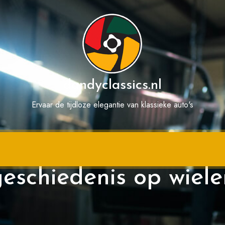
dandyclassics.nl
Ervaar de tijdloze elegantie van klassieke auto's
 van antieke auto’s: 
geschiedenis op wiele