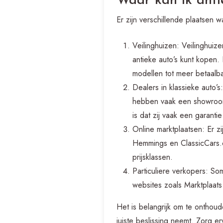
Waar kan ik anti
Er zijn verschillende plaatsen 
Veilinghuizen: Veilinghuiz
antieke auto’s kunt kopen
modellen tot meer betaalba
Dealers in klassieke auto’s
hebben vaak een showroom 
is dat zij vaak een garan
Online marktplaatsen: Er zi
Hemmings en ClassicCars.c
prijsklassen.
Particuliere verkopers: So
websites zoals Marktplaats
Het is belangrijk om te onthou
juiste beslissing neemt. Zorg 