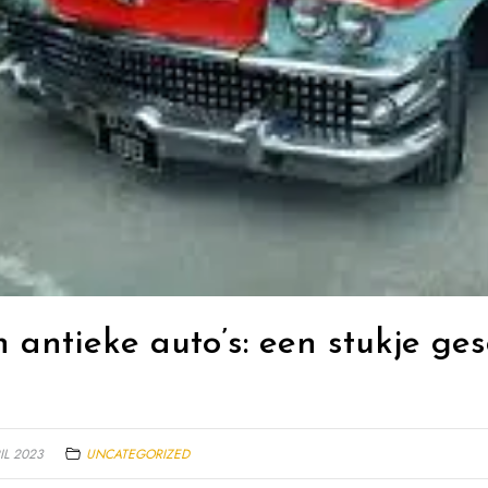
antieke auto’s: een stukje ge
IL 2023
UNCATEGORIZED