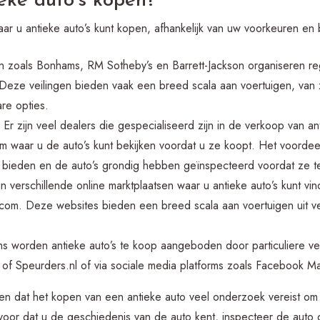
eke auto’s kopen?
waar u antieke auto’s kunt kopen, afhankelijk van uw voorkeuren en 
en zoals Bonhams, RM Sotheby’s en Barrett-Jackson organiseren re
. Deze veilingen bieden vaak een breed scala aan voertuigen, van
re opties.
: Er zijn veel dealers die gespecialiseerd zijn in de verkoop van a
waar u de auto’s kunt bekijken voordat u ze koopt. Het voordeel
tie bieden en de auto’s grondig hebben geïnspecteerd voordat z
jn verschillende online marktplaatsen waar u antieke auto’s kunt vin
om. Deze websites bieden een breed scala aan voertuigen uit ve
ms worden antieke auto’s te koop aangeboden door particuliere ve
 of Speurders.nl of via sociale media platforms zoals Facebook Ma
den dat het kopen van een antieke auto veel onderzoek vereist om
ervoor dat u de geschiedenis van de auto kent, inspecteer de aut