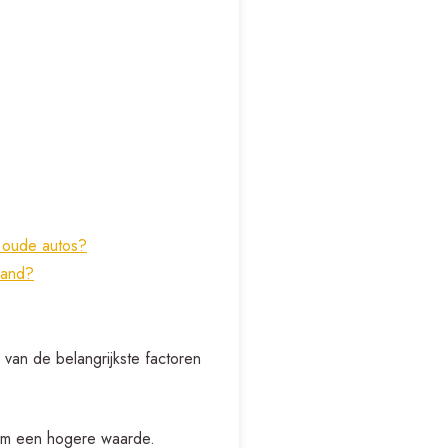
n oude autos?
land?
 van de belangrijkste factoren
om een hogere waarde.