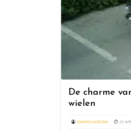
De charme van 
wielen
DANDYCLASSICSNL
23 APR