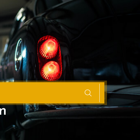
een stukje
n