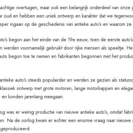
 prachtige voertuigen, maar ook een belangrijk onderdeel van onze
aar oud en hebben een uniek ontwerp en karakter dat we tegenwoo
e dieper ingaan op de geschiedenis van antieke auto’s en waarom ze 
uto’s begon aan het einde van de 19e eeuw, toen de eerste aut
en werden voornamelijk gebruikt door rijke mensen als speeltje. He
e auto begon toe te nemen en fabrikanten begonnen met het pro
antieke auto’s steeds populairder en werden ze gezien als statu
 klassiek ontwerp met grote motoren, lange motorkappen en elegante
m en konden jarenlang meegaan.
 was er weinig productie van nieuwe antieke auto’s, omdat fabri
igen. Na de oorlog kwam er echter een enorme vraag naar nieuwe 
n geproduceerd.