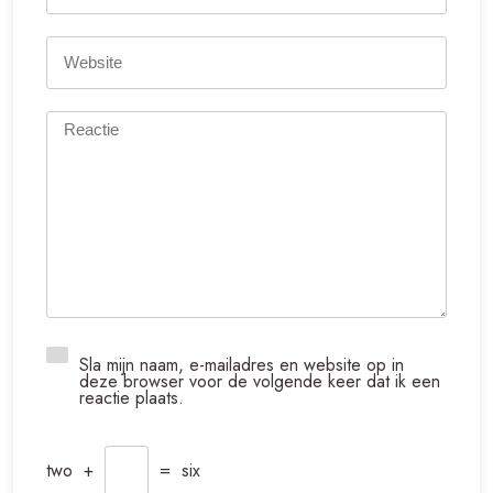
Sla mijn naam, e-mailadres en website op in
deze browser voor de volgende keer dat ik een
reactie plaats.
two
+
=
six