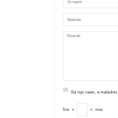
Sla mijn naam, e-mailadre
five
+
=
nine