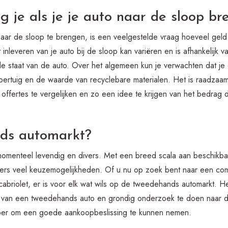
g je als je je auto naar de sloop br
aar de sloop te brengen, is een veelgestelde vraag hoeveel geld j
inleveren van je auto bij de sloop kan variëren en is afhankelijk v
e staat van de auto. Over het algemeen kun je verwachten dat je
voertuig en de waarde van recyclebare materialen. Het is raadza
 offertes te vergelijken en zo een idee te krijgen van het bedrag 
nds automarkt?
omenteel levendig en divers. Met een breed scala aan beschikba
rs veel keuzemogelijkheden. Of u nu op zoek bent naar een com
briolet, er is voor elk wat wils op de tweedehands automarkt. Het
pen van een tweedehands auto en grondig onderzoek te doen naar d
per om een goede aankoopbeslissing te kunnen nemen.