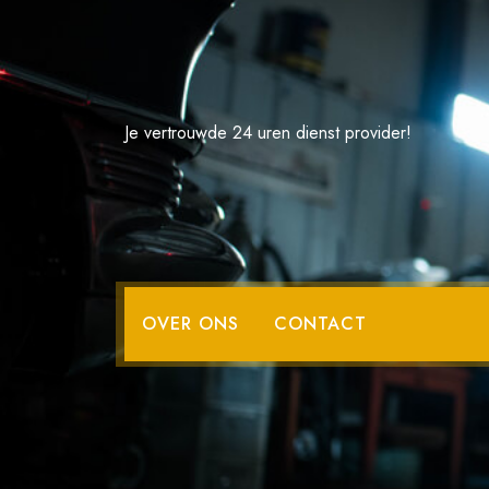
Spring
naar
de
inhoud
Je vertrouwde 24 uren dienst provider!
Auto Verkopen
OVER ONS
CONTACT