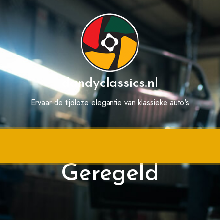
dandyclassics.nl
Ervaar de tijdloze elegantie van klassieke auto's
 en Ophalen: Gemak
Geregeld