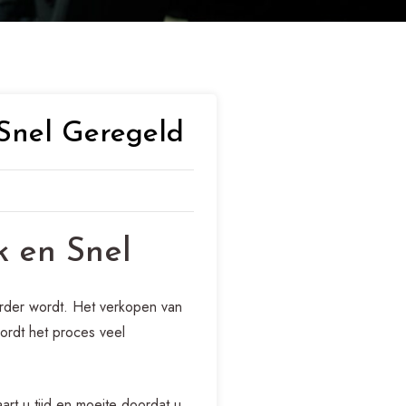
Snel Geregeld
k en Snel
irder wordt. Het verkopen van
ordt het proces veel
rt u tijd en moeite doordat u