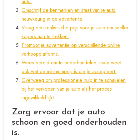
auto.
Omschrijf de kenmerken en staat van je auto
nauwkeurig in de advertentie.
Vraag een realistische prijs voor je auto om sneller
kopers aan te trekken.
Promoot je advertentie op verschillende online
verkoopplatforms.
Wees bereid om te onderhandelen, maar weet
ook wat de minimumprijs is die je accepteert.
Overweeg om professionele hulp in te schakelen
bij het verkopen van je auto als het proces
ingewikkeld lijkt.
Zorg ervoor dat je auto
schoon en goed onderhouden
is.