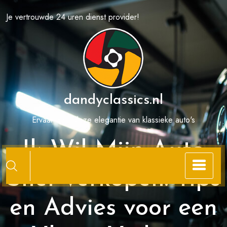
Spring
Je vertrouwde 24 uren dienst provider!
naar
de
inhoud
dandyclassics.nl
Ervaar de tijdloze elegantie van klassieke auto's
Ik Wil Mijn Auto
Snel Verkopen: Tips
en Advies voor een