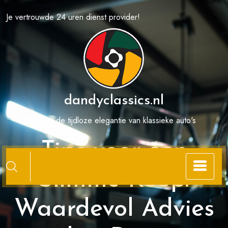
Spring
Je vertrouwde 24 uren dienst provider!
naar
de
inhoud
dandyclassics.nl
Ervaar de tijdloze elegantie van klassieke auto's
Tips voor een
Slimme Koop:
Waardevol Advies