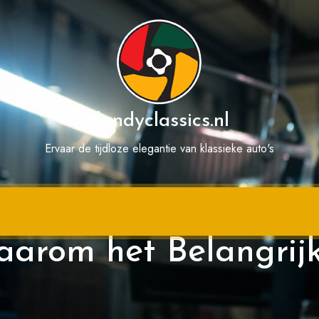
dandyclassics.nl
Ervaar de tijdloze elegantie van klassieke auto's
le Oldtimer Taxatie i
arom het Belangrijk