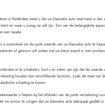
timer in Rotterdam weet u dat uw klassieke auto veel meer is dan 
 bent en waar u zuinig op wilt zijn. Een van de belangrijkste aspe
an een taxatie.
am is essentieel om de juiste waarde van uw klassieke auto te bep
rzekeren of gewoon wilt weten wat uw bezit waard is, een professi
otterdam in te schakelen, kunt u er zeker van zijn dat de waarde 
rekening houden met verschillende factoren, zoals de staat van de
listische schatting te komen.
atiewaarde u helpen bij het afsluiten van de juiste verzekering vo
ie om ervoor te zorgen dat uw klassieke auto adequaat gedekt is i