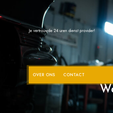
Spring
naar
de
inhoud
Je vertrouwde 24 uren dienst provider!
Professione
OVER ONS
CONTACT
Wa