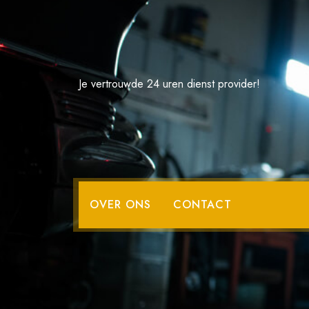
Spring
naar
de
inhoud
Je vertrouwde 24 uren dienst provider!
Verkoop uw aut
OVER ONS
CONTACT