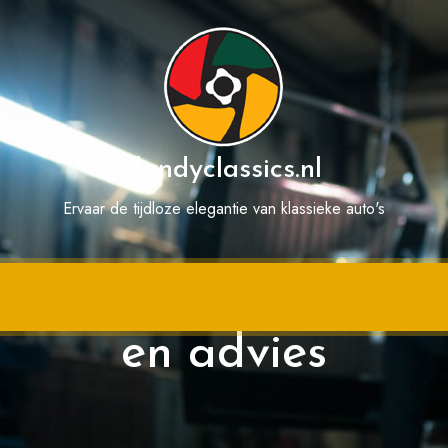
dandyclassics.nl
Ervaar de tijdloze elegantie van klassieke auto's
o aan een betrouwba
en advies