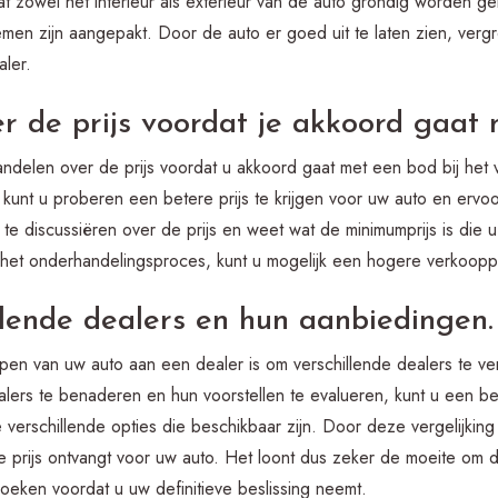
t zowel het interieur als exterieur van de auto grondig worden ge
men zijn aangepakt. Door de auto er goed uit te laten zien, verg
ler.
 de prijs voordat je akkoord gaat 
andelen over de prijs voordat u akkoord gaat met een bod bij he
kunt u proberen een betere prijs te krijgen voor uw auto en ervoo
te discussiëren over de prijs en weet wat de minimumprijs is die 
het onderhandelingsproces, kunt u mogelijk een hogere verkooppr
illende dealers en hun aanbiedingen.
kopen van uw auto aan een dealer is om verschillende dealers te v
ers te benaderen en hun voorstellen te evalueren, kunt u een bete
verschillende opties die beschikbaar zijn. Door deze vergelijking
ke prijs ontvangt voor uw auto. Het loont dus zeker de moeite om 
oeken voordat u uw definitieve beslissing neemt.