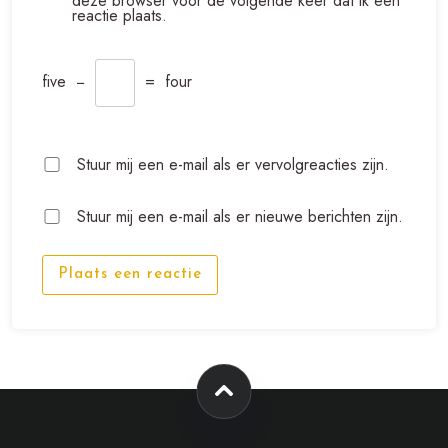
deze browser voor de volgende keer dat ik een
reactie plaats.
five
−
=
four
Stuur mij een e-mail als er vervolgreacties zijn.
Stuur mij een e-mail als er nieuwe berichten zijn.
Plaats een reactie